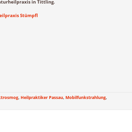
urheilpraxis in Tittling.
ilpraxis Stümpfl
ktrosmog
,
Heilpraktiker Passau
,
Mobilfunkstrahlung
,