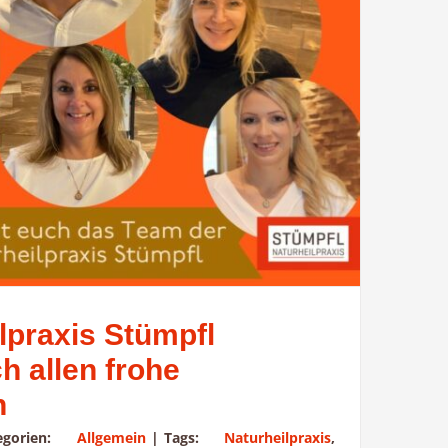
lpraxis Stümpfl
h allen frohe
n
tegorien:
Allgemein
|
Tags:
Naturheilpraxis
,