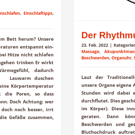
inschlafen
,
Einschlaftipps
,
Der Rhythm
s im Bett herum? Unsere
23. Feb. 2022
|
Kategorie
eraturen entspannt ein-
Massage
,
Akupunktmas
ei Hitze nicht schlafen
Beschwerden
,
Organuhr
,
gehen trinken Er wirkt
ärmegefühl, dadurch
Laut der Traditionel
che. Lauwarm duschen
unsere Organe eigene 
eine Körpertemperatur
Stunden wird dabei e
t die Poren, so dass
durchflutet. Dies gesc
nn. Doch Achtung: wer
im Körper). Diese in
 doch noch besser, irrt
geraten. Dann könn
h die Gefäße zusammen,
Beschwerden und ges
Bluthochdruck auftre