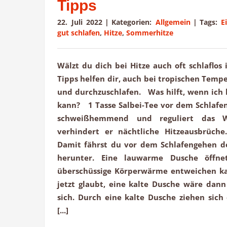
Tipps
22. Juli 2022
|
Kategorien:
Allgemein
|
Tags:
E
gut schlafen
,
Hitze
,
Sommerhitze
Wälzt du dich bei Hitze auch oft schlaflo
Tipps helfen dir, auch bei tropischen Temp
und durchzuschlafen. Was hilft, wenn ich b
kann? 1 Tasse Salbei-Tee vor dem Schlafen
schweißhemmend und reguliert das W
verhindert er nächtliche Hitzeausbrü
Damit fährst du vor dem Schlafengehen d
herunter. Eine lauwarme Dusche öffne
überschüssige Körperwärme entweichen ka
jetzt glaubt, eine kalte Dusche wäre dann
sich. Durch eine kalte Dusche ziehen sic
[...]