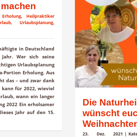
l machen
:
Erholung
,
Heilpraktiker
rlaub
,
Urlaubsplanung
,
häftigte in Deutschland
 Jahr. Wer sich seine
ichtigen Urlaubsplanung
a-Portion Erholung. Aus
ht das – und zwar dank
kann für 2022, wieviel
rlaub, wann ein langer
Die Naturhei
ng 2022 Ein erholsamer
wünscht euc
dieses Jahr auf den 15.
Weihnachte
23. Dez. 2021
|
Ka