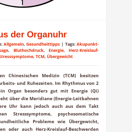
us der Organuhr
n:
Allgemein
,
Gesundheittipps
|
Tags:
Akupunkt-
sage
,
Bluthochdruck
,
Energie
,
Herz-Kreislauf-
Stresssymptome
,
TCM
,
Übergewicht
len Chinesischen Medizin (TCM) besitzen
Arbeits- und Ruhezeiten. Im Rhythmus von 2
in Organ besonders gut mit Energie (Qi)
hieht über die Meridiane (Energie-Leitbahnen
nere Uhr kann jedoch auch aus dem Takt
en Stresssymptome, psychosomatische
undheitliche Probleme wie Übergewicht,
ten oder auch Herz-Kreislauf-Beschwerden