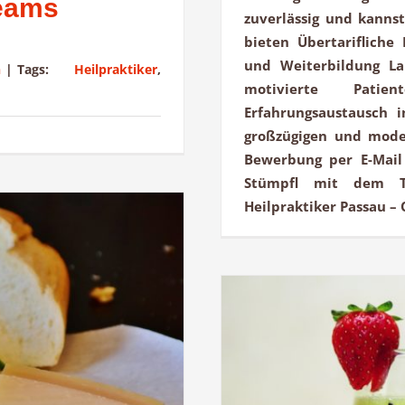
Teams
zuverlässig und kann
bieten Übertarifliche
und Weiterbildung La
n
|
Tags:
Heilpraktiker
,
motivierte Pati
Erfahrungsaustausch 
großzügigen und mod
Bewerbung per E-Mail
Stümpfl mit dem Te
Heilpraktiker Passau 