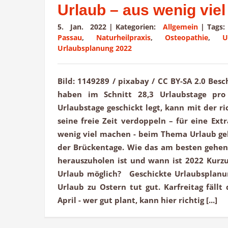
Urlaub – aus wenig vie
5. Jan. 2022
|
Kategorien:
Allgemein
|
Tags
Passau
,
Naturheilpraxis
,
Osteopathie
,
U
Urlaubsplanung 2022
Bild: 1149289 / pixabay / CC BY-SA 2.0 Besc
haben im Schnitt 28,3 Urlaubstage pro
Urlaubstage geschickt legt, kann mit der r
seine freie Zeit verdoppeln – für eine Extr
wenig viel machen - beim Thema Urlaub ge
der Brückentage. Wie das am besten gehen 
herauszuholen ist und wann ist 2022 Kurzu
Urlaub möglich? Geschickte Urlaubsplanu
Urlaub zu Ostern tut gut. Karfreitag fällt 
April - wer gut plant, kann hier richtig [...]