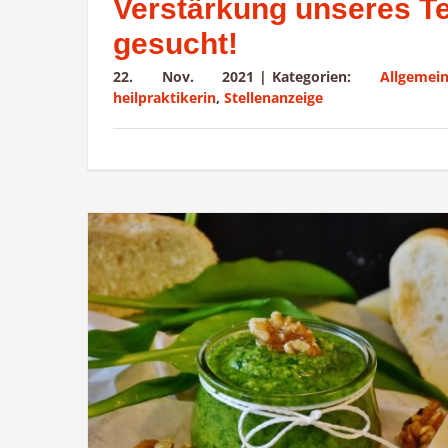
Verstärkung unseres 
gesucht!
22. Nov. 2021
|
Kategorien:
Allgemei
heilpraktikerin
,
Stellenanzeige