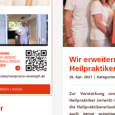
Wir erweite
Heilpraktike
26. Apr. 2021
|
Kategorie
Zur Verstärkung un
Heilpraktiker (m/w/d) i
r
die Heilpraktikererlau
auch gerne organisa