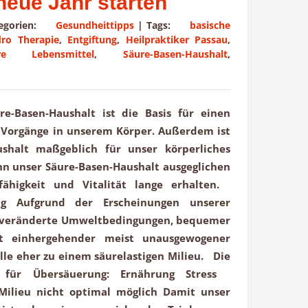
neue Jahr starten
tegorien:
Gesundheittipps
|
Tags:
basische
ro Therapie
,
Entgiftung
,
Heilpraktiker Passau
,
re Lebensmittel
,
Säure-Basen-Haushalt
,
e-Basen-Haushalt ist die Basis für einen
r Vorgänge in unserem Körper. Außerdem ist
ushalt maßgeblich für unser körperliches
n unser Säure-Basen-Haushalt ausgeglichen
sfähigkeit und Vitalität lange erhalten.
ung Aufgrund der Erscheinungen unserer
, veränderte Umweltbedingungen, bequemer
it einhergehender meist unausgewogener
lle eher zu einem säurelastigen Milieu. Die
 für Übersäuerung: Ernährung Stress
Milieu nicht optimal möglich Damit unser