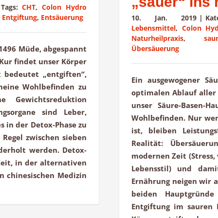
„sauer“ ins 
Tags:
CHT
,
Colon Hydro
,
Entgiftung
,
Entsäuerung
10. Jan. 2019
|
Ka
Lebensmittel
,
Colon Hyd
Naturheilpraxis
,
sau
Übersäuerung
581496 Müde, abgespannt
Kur findet unser Körper
 bedeutet „entgiften“,
Ein ausgewogener Säur
meine Wohlbefinden zu
optimalen Ablauf alle
ne Gewichtsreduktion
unser Säure-Basen-Ha
ungsorgane sind Leber,
Wohlbefinden. Nur wen
s in der Detox-Phase zu
ist, bleiben Leistung
r Regel zwischen sieben
Realität: Übersäuer
derholt werden. Detox-
modernen Zeit (Stress
it, in der alternativen
Lebensstil) und dam
en chinesischen Medizin
Ernährung neigen wir a
beiden Hauptgründe
Entgiftung im sauren 