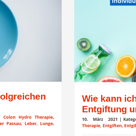
folgreichen
Wie kann ic
Entgiftung u
s:
Colon Hydro Therapie
,
10. März 2021
|
Kate
ker Passau
,
Leber
,
Lunge
,
Therapie
,
Entgiften
,
Entgi