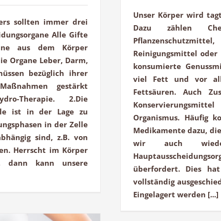
Unser Körper wird tagt
ers sollten immer drei
Dazu zählen Ch
dungsorgane Alle Gifte
Pflanzenschutzmit
gane aus dem Körper
Reinigungsmittel oder
die Organe Leber, Darm,
konsumierte Genussmit
üssen bezüglich ihrer
viel Fett und vor al
e Maßnahmen gestärkt
Fettsäuren. Auch Zus
Hydro-Therapie. 2.Die
Konservierungsmitt
lle ist in der Lage zu
Organismus. Häufig 
ungsphasen in der Zelle
Medikamente dazu, die 
bhängig sind, z.B. von
wir auch wiede
en. Herrscht im Körper
Hauptausscheidungsorg
n, dann kann unsere
überfordert. Dies ha
vollständig ausgeschie
Eingelagert werden [...]