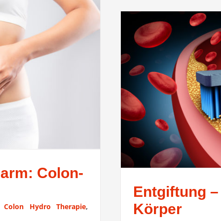
Darm: Colon-
Entgiftung –
Körper
:
Colon Hydro Therapie
,