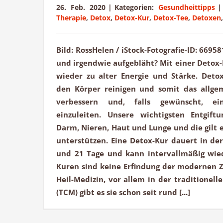
26. Feb. 2020
|
Kategorien:
Gesundheittipps
|
Therapie
,
Detox
,
Detox-Kur
,
Detox-Tee
,
Detoxen
Bild: RossHelen / iStock-Fotografie-ID: 669
und irgendwie aufgebläht? Mit einer Detox-
wieder zu alter Energie und Stärke. Detox
den Körper reinigen und somit das allge
verbessern und, falls gewünscht, ei
einzuleiten. Unsere wichtigsten Entgift
Darm, Nieren, Haut und Lunge und die gilt e
unterstützen. Eine Detox-Kur dauert in de
und 21 Tage und kann intervallmäßig wie
Kuren sind keine Erfindung der modernen Ze
Heil-Medizin, vor allem in der traditionell
(TCM) gibt es sie schon seit rund [...]