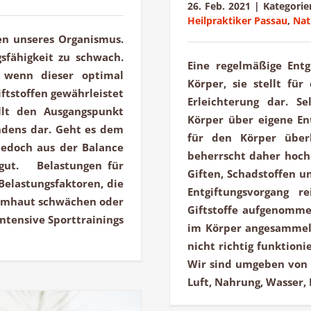
26. Feb. 2021
|
Kategorie
Heilpraktiker Passau
,
Nat
ben unseres Organismus.
gsfähigkeit zu schwach.
Eine regelmäßige Entg
 wenn dieser optimal
Körper, sie stellt fü
ftstoffen gewährleistet
Erleichterung dar. Se
lt den Ausgangspunkt
Körper über eigene En
ndens dar. Geht es dem
für den Körper überl
jedoch aus der Balance
beherrscht daher hoche
 gut. Belastungen für
Giften, Schadstoffen 
Belastungsfaktoren, die
Entgiftungsvorgang r
imhaut schwächen oder
Giftstoffe aufgenommen
Intensive Sporttrainings
im Körper angesammelt
nicht richtig funktion
Wir sind umgeben von 
Luft, Nahrung, Wasser, 