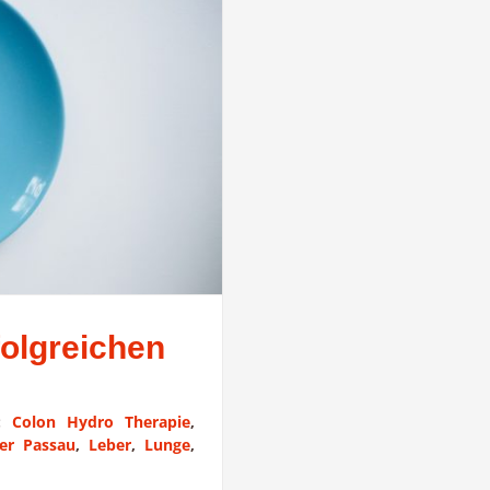
folgreichen
s:
Colon Hydro Therapie
,
ker Passau
,
Leber
,
Lunge
,