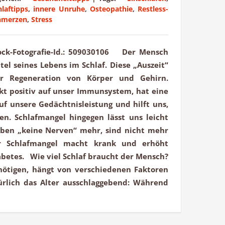
hlaftipps
,
innere Unruhe
,
Osteopathie
,
Restless-
hmerzen
,
Stress
tock-Fotografie-Id.: 509030106 Der Mensch
tel seines Lebens im Schlaf. Diese „Auszeit“
ur Regeneration von Körper und Gehirn.
kt positiv auf unser Immunsystem, hat eine
f unsere Gedächtnisleistung und hilft uns,
ben. Schlafmangel hingegen lässt uns leicht
aben „keine Nerven“ mehr, sind nicht mehr
er Schlafmangel macht krank und erhöht
iabetes. Wie viel Schlaf braucht der Mensch?
enötigen, hängt von verschiedenen Faktoren
ürlich das Alter ausschlaggebend: Während