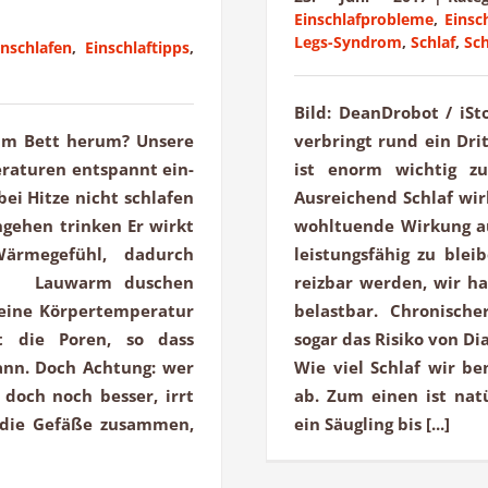
Einschlafprobleme
,
Einsc
Legs-Syndrom
,
Schlaf
,
Sc
inschlafen
,
Einschlaftipps
,
Bild: DeanDrobot / iS
s im Bett herum? Unsere
verbringt rund ein Drit
eraturen entspannt ein-
ist enorm wichtig z
ei Hitze nicht schlafen
Ausreichend Schlaf wir
gehen trinken Er wirkt
wohltuende Wirkung au
ärmegefühl, dadurch
leistungsfähig zu blei
che. Lauwarm duschen
reizbar werden, wir h
eine Körpertemperatur
belastbar. Chronisch
t die Poren, so dass
sogar das Risiko von D
nn. Doch Achtung: wer
Wie viel Schlaf wir b
 doch noch besser, irrt
ab. Zum einen ist nat
h die Gefäße zusammen,
ein Säugling bis [...]