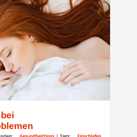
 bei
oblemen
gorien:
Gesundheittipps
|
Tags:
Einschlafen
,