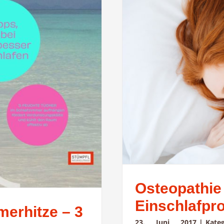
Osteopathie
Einschlafpr
merhitze – 3
23. Juni 2017
|
Kate