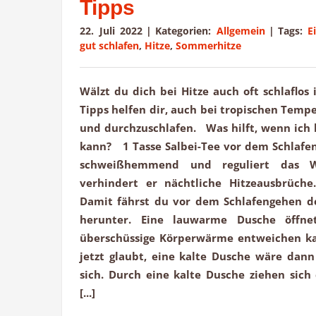
Tipps
22. Juli 2022
|
Kategorien:
Allgemein
|
Tags:
E
gut schlafen
,
Hitze
,
Sommerhitze
Wälzt du dich bei Hitze auch oft schlaflo
Tipps helfen dir, auch bei tropischen Temp
und durchzuschlafen. Was hilft, wenn ich b
kann? 1 Tasse Salbei-Tee vor dem Schlafen
schweißhemmend und reguliert das W
verhindert er nächtliche Hitzeausbrü
Damit fährst du vor dem Schlafengehen d
herunter. Eine lauwarme Dusche öffne
überschüssige Körperwärme entweichen ka
jetzt glaubt, eine kalte Dusche wäre dann
sich. Durch eine kalte Dusche ziehen sic
[...]