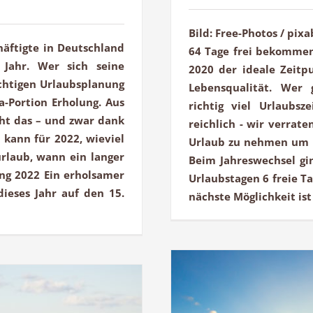
Bild: Free-Photos / pix
häftigte in Deutschland
64 Tage frei bekommen?
 Jahr. Wer sich seine
2020 der ideale Zeitp
ichtigen Urlaubsplanung
Lebensqualität. Wer 
a-Portion Erholung. Aus
richtig viel Urlaubs
ht das – und zwar dank
reichlich - wir verrat
kann für 2022, wieviel
Urlaub zu nehmen um I
rlaub, wann ein langer
Beim Jahreswechsel gi
ng 2022 Ein erholsamer
Urlaubstagen 6 freie T
dieses Jahr auf den 15.
nächste Möglichkeit ist 