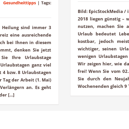
,
Gesundheittipps
|
Tags:
Bild: EpicStockMedia / 
2018 liegen günstig –
nutzen, machen Sie a
r Heilung sind immer 3
Urlaub bedeutet Lebe
reiz eine ausreichende
kostbar, jedoch mei
ch bei Ihnen in diesem
wichtiger, seinen Url
ommt, denken Sie jetzt
wenigen Urlaubstagen
Sie Ihre Urlaubstage
Wir zeigen hier, wie d
Urlaubstagen ganz viel
frei! Wenn Sie vom 02
t 4 bzw. 8 Urlaubstagen
Sie durch den Neujah
 Tag der Arbeit (1. Mai)
Wochenenden gleich 9 T
Verlängern an. Es geht
r [...]