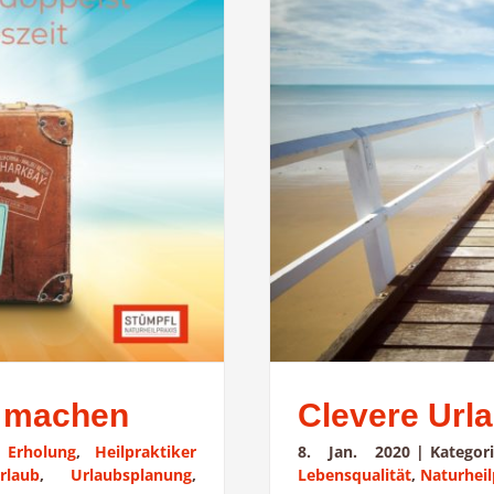
l machen
Clevere Url
:
Erholung
,
Heilpraktiker
8. Jan. 2020
|
Katego
rlaub
,
Urlaubsplanung
,
Lebensqualität
,
Naturheil