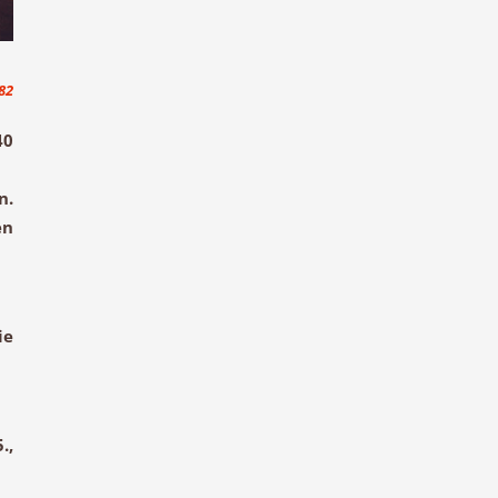
82
40
n.
en
ie
.,