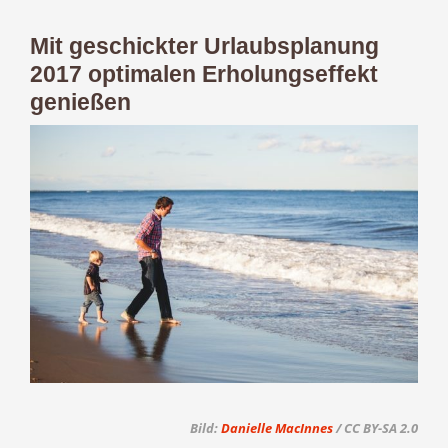
Mit geschickter Urlaubsplanung
2017 optimalen Erholungseffekt
genießen
Zeige
grösseres
Bild
Bild:
Danielle MacInnes
/ CC BY-SA 2.0