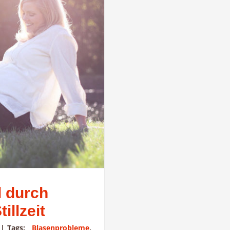
l durch
illzeit
|
Tags:
Blasenprobleme
,