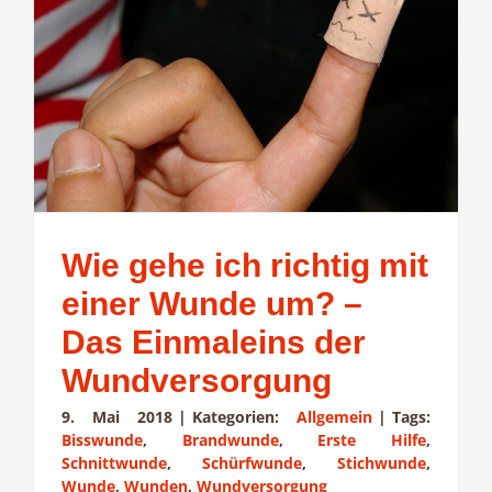
Wie gehe ich richtig mit
einer Wunde um? –
Das Einmaleins der
Wundversorgung
9. Mai 2018
|
Kategorien:
Allgemein
|
Tags:
Bisswunde
,
Brandwunde
,
Erste Hilfe
,
Schnittwunde
,
Schürfwunde
,
Stichwunde
,
Wunde
,
Wunden
,
Wundversorgung