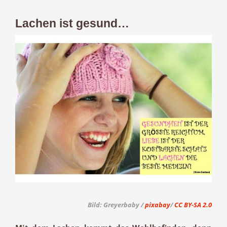
Lachen ist gesund…
Zeige
grösseres
Bild
Bild: Greyerbaby /
pixabay
/
CC BY-SA 2.0