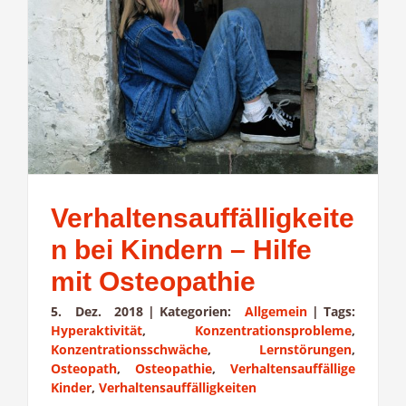
Verhaltensauffälligkeite
n bei Kindern – Hilfe
mit Osteopathie
5. Dez. 2018
|
Kategorien:
Allgemein
|
Tags:
Hyperaktivität
,
Konzentrationsprobleme
,
Konzentrationsschwäche
,
Lernstörungen
,
Osteopath
,
Osteopathie
,
Verhaltensauffällige
Kinder
,
Verhaltensauffälligkeiten