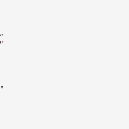
or
er
in