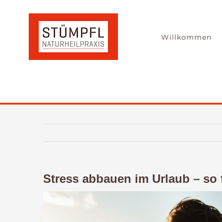
Zum
Inhalt
springen
Willkommen
Stress abbauen im Urlaub – so f
Zeige
grösseres