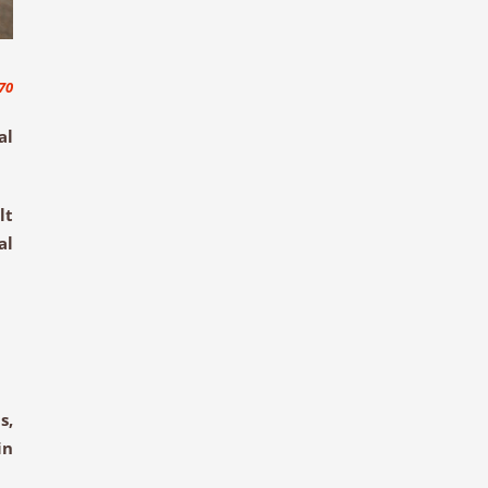
70
al
lt
al
s,
in