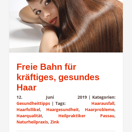
Freie Bahn für
kräftiges, gesundes
Haar
12. Juni 2019
|
Kategorien:
Gesundheittipps
|
Tags:
Haarausfall
,
Haarfollikel
,
Haargesundheit
,
Haarprobleme
,
Haarqualität
,
Heilpraktiker Passau
,
Naturheilpraxis
,
Zink