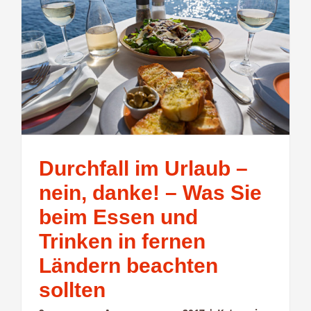
Durchfall im Urlaub –
nein, danke! – Was Sie
beim Essen und
Trinken in fernen
Ländern beachten
sollten