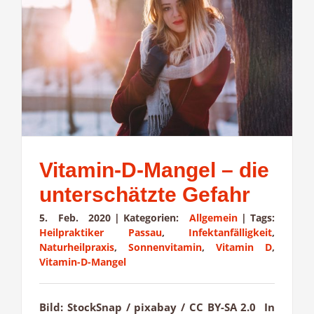
Vitamin-D-Mangel – die
unterschätzte Gefahr
5. Feb. 2020
|
Kategorien:
Allgemein
|
Tags:
Heilpraktiker Passau
,
Infektanfälligkeit
,
Naturheilpraxis
,
Sonnenvitamin
,
Vitamin D
,
Vitamin-D-Mangel
Bild: StockSnap / pixabay / CC BY-SA 2.0 In