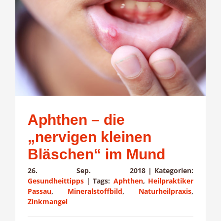
Aphthen – die
„nervigen kleinen
Bläschen“ im Mund
26. Sep. 2018
|
Kategorien:
Gesundheittipps
|
Tags:
Aphthen
,
Heilpraktiker
Passau
,
Mineralstoffbild
,
Naturheilpraxis
,
Zinkmangel