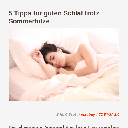
5 Tipps für guten Schlaf trotz
Sommerhitze
Zeige
grösseres
Bild
Bild: C_Scott /
pixabay
/
CC BY-SA 2.0
Die allgemeine Sommerhitze bringt so manchen