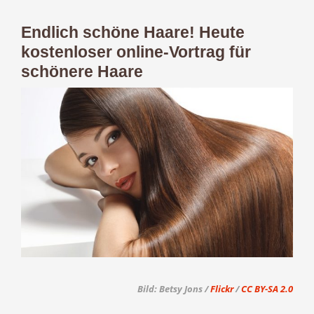
Endlich schöne Haare! Heute
kostenloser online-Vortrag für
schönere Haare
Zeige
grösseres
Bild
Bild: Betsy Jons /
Flickr
/
CC BY-SA 2.0