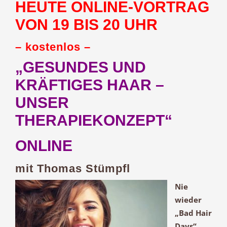
HEUTE ONLINE-VORTRAG
VON 19 BIS 20 UHR
– kostenlos –
„GESUNDES UND
KRÄFTIGES HAAR –
UNSER
THERAPIEKONZEPT“
ONLINE
mit
Thomas Stümpfl
Nie
wieder
„Bad Hair
Days“
…