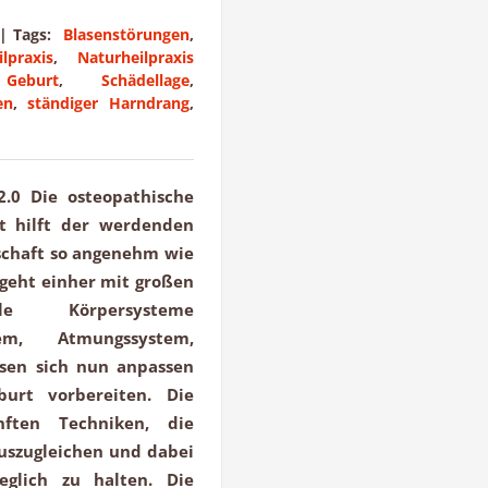
|
Tags:
Blasenstörungen
,
lpraxis
,
Naturheilpraxis
 Geburt
,
Schädellage
,
en
,
ständiger Harndrang
,
2.0 Die osteopathische
t hilft der werdenden
rschaft so angenehm wie
geht einher mit großen
le Körpersysteme
stem, Atmungssystem,
ssen sich nun anpassen
urt vorbereiten. Die
nften Techniken, die
uszugleichen und dabei
eglich zu halten. Die