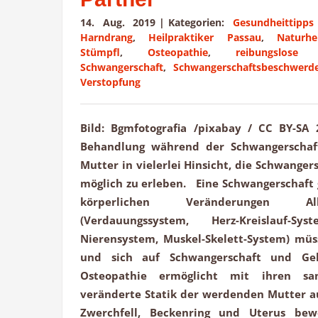
14. Aug. 2019
|
Kategorien:
Gesundheittipps
Harndrang
,
Heilpraktiker Passau
,
Naturhei
Stümpfl
,
Osteopathie
,
reibungslose
Schwangerschaft
,
Schwangerschaftsbeschwerd
Verstopfung
Bild: Bgmfotografia /pixabay / CC BY-SA 
Behandlung während der Schwangerschaf
Mutter in vielerlei Hinsicht, die Schwange
möglich zu erleben. Eine Schwangerschaft 
körperlichen Veränderungen Al
(Verdauungssystem, Herz-Kreislauf-Sy
Nierensystem, Muskel-Skelett-System) mü
und sich auf Schwangerschaft und Geb
Osteopathie ermöglicht mit ihren sa
veränderte Statik der werdenden Mutter a
Zwerchfell, Beckenring und Uterus bew