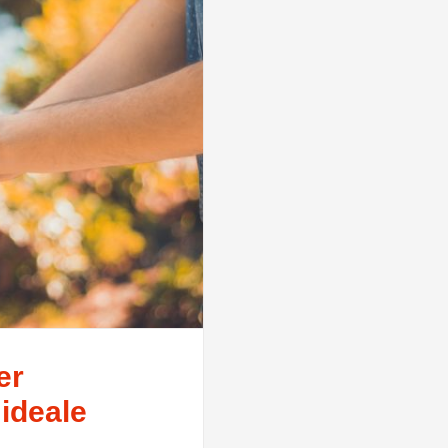
er
ideale