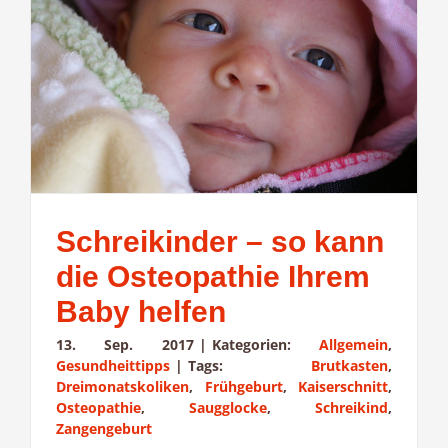
Schreikinder – so kann
die Osteopathie Ihrem
Baby helfen
13. Sep. 2017
|
Kategorien:
Allgemein
,
Gesundheittipps
|
Tags:
Brutkasten
,
Dreimonatskoliken
,
Frühgeburt
,
Kaiserschnitt
,
Osteopathie
,
Saugglocke
,
Schreikind
,
Zangengeburt