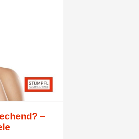
riechend? –
ele