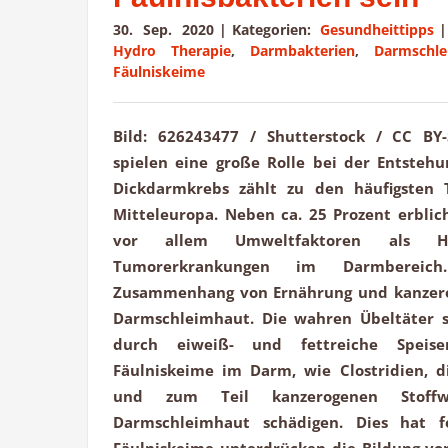
30. Sep. 2020
|
Kategorien:
Gesundheittipps
|
Hydro Therapie
,
Darmbakterien
,
Darmschle
Fäulniskeime
Bild: 626243477 / Shutterstock / CC BY
spielen eine große Rolle bei der Entsteh
Dickdarmkrebs zählt zu den häufigsten
Mitteleuropa. Neben ca. 25 Prozent erblic
vor allem Umweltfaktoren als Ha
Tumorerkrankungen im Darmbereic
Zusammenhang von Ernährung und kanzer
Darmschleimhaut. Die wahren Übeltäter s
durch eiweiß- und fettreiche Speise
Fäulniskeime im Darm, wie Clostridien, d
und zum Teil kanzerogenen Stoffwe
Darmschleimhaut schädigen. Dies hat f
Fäulniskeime unterdrücken die Bildung v