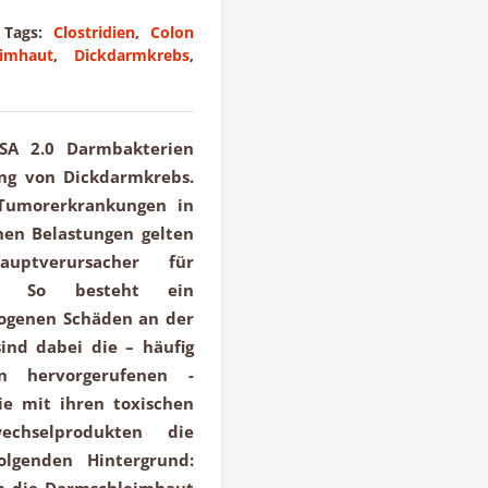
Tags:
Clostridien
,
Colon
imhaut
,
Dickdarmkrebs
,
-SA 2.0 Darmbakterien
ung von Dickdarmkrebs.
 Tumorerkrankungen in
hen Belastungen gelten
uptverursacher für
h. So besteht ein
ogenen Schäden an der
ind dabei die – häufig
n hervorgerufenen -
ie mit ihren toxischen
chselprodukten die
olgenden Hintergrund:
on die Darmschleimhaut