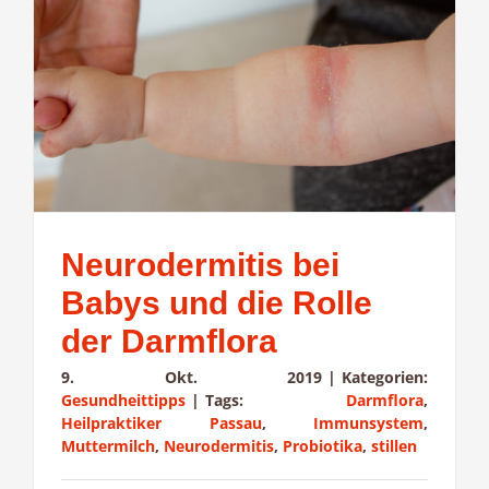
Neurodermitis bei
Babys und die Rolle
der Darmflora
9. Okt. 2019
|
Kategorien:
Gesundheittipps
|
Tags:
Darmflora
,
Heilpraktiker Passau
,
Immunsystem
,
Muttermilch
,
Neurodermitis
,
Probiotika
,
stillen