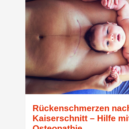
Rückenschmerzen nac
Kaiserschnitt – Hilfe mi
Osteopathie