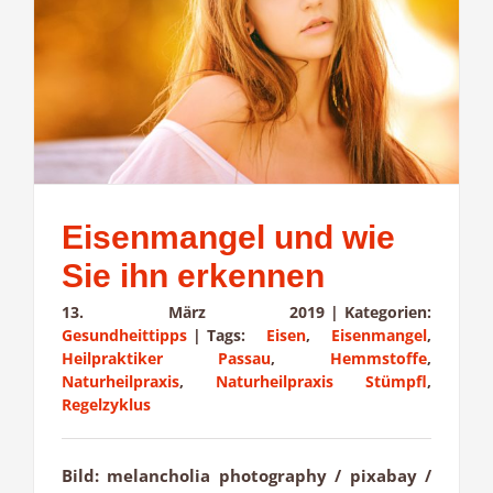
Eisenmangel und wie
Sie ihn erkennen
13. März 2019
|
Kategorien:
Gesundheittipps
|
Tags:
Eisen
,
Eisenmangel
,
Heilpraktiker Passau
,
Hemmstoffe
,
Naturheilpraxis
,
Naturheilpraxis Stümpfl
,
Regelzyklus
Bild: melancholia photography / pixabay /