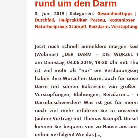
rund um den Darm
3. Juni 2019
|
Kategorien:
Gesundheittipps
|
Durchfall
,
Heilpraktiker Passau
,
kostenloser 
Naturheilpraxis Stümpfl
,
Reizdarm
,
Verstopfung
Jetzt noch schnell anmelden: morgen kost
(Webinar) „DER DARM – DIE WURZEL 
am Dienstag, 04.06.2019, 19-20 Uhr mit T
ist viel mehr als "nur" ein Verdauungsor
haben ihre Wurzel im Darm, auch für uns
Darm mit seinen Bakterien von großer 
Verstopfungen, Blähungen, Reizdarm... -
Darmbeschwerden? Was ist gut für mein
noch viel mehr erfahren Sie in unsere
(online-Vortrag) mit Thomas Stümpfl. Dies
können Sie bequem von zu Hause aus am
online verfolgen! Wie das [...]