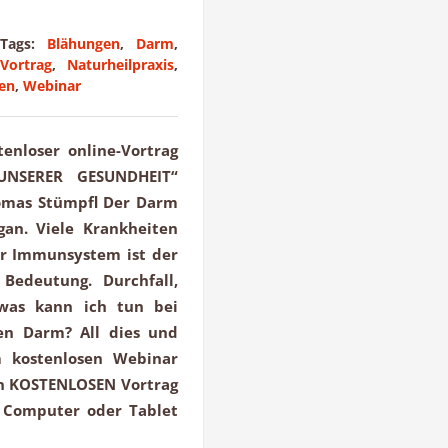
Tags:
Blähungen
,
Darm
,
Vortrag
,
Naturheilpraxis
,
en
,
Webinar
enloser online-Vortrag
UNSERER GESUNDHEIT“
homas Stümpfl Der Darm
gan. Viele Krankheiten
er Immunsystem ist der
Bedeutung. Durchfall,
 was kann ich tun bei
en Darm? All dies und
m kostenlosen Webinar
en KOSTENLOSEN Vortrag
 Computer oder Tablet