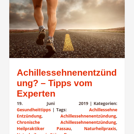
Achillessehnenentzünd
ung? – Tipps vom
Experten
19. Juni 2019
|
Kategorien:
Gesundheittipps
|
Tags:
Achillessehne
Entzündung
,
Achillessehnenentzündung
,
Chronische Achillessehnenentzündung
,
Heilpraktiker Passau
,
Naturheilpraxis
,