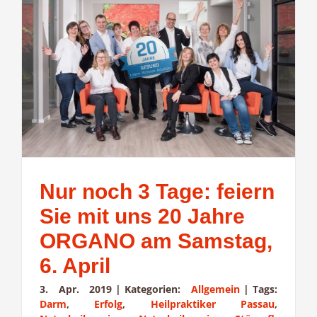
Nur noch 3 Tage: feiern
Sie mit uns 20 Jahre
ORGANO am Samstag,
6. April
3. Apr. 2019
|
Kategorien:
Allgemein
|
Tags:
Darm
,
Erfolg
,
Heilpraktiker Passau
,