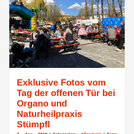
Exklusive Fotos vom
Tag der offenen Tür bei
Organo und
Naturheilpraxis
Stümpfl