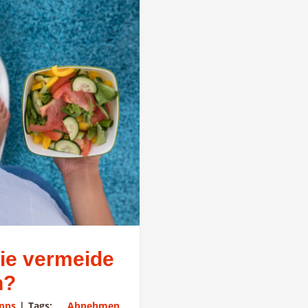
ie vermeide
n?
ipps
|
Tags:
Abnehmen
,