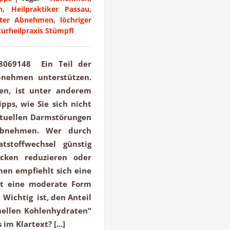
n
,
Heilpraktiker Passau
,
hter Abnehmen
,
löchriger
urheilpraxis Stümpfl
928069148 Ein Teil der
bnehmen unterstützen.
en, ist unter anderem
pps, wie Sie sich nicht
ntuellen Darmstörungen
 abnehmen. Wer durch
tstoffwechsel günstig
acken reduzieren oder
men empfiehlt sich eine
llt eine moderate Form
Wichtig ist, den Anteil
nellen Kohlenhydraten“
im Klartext? [...]