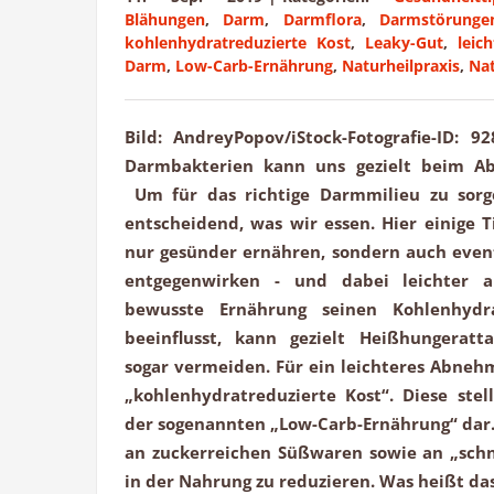
Blähungen
,
Darm
,
Darmflora
,
Darmstörunge
kohlenhydratreduzierte Kost
,
Leaky-Gut
,
leic
Darm
,
Low-Carb-Ernährung
,
Naturheilpraxis
,
Nat
Bild: AndreyPopov/iStock-Fotografie-ID: 
Darmbakterien kann uns gezielt beim A
Um für das richtige Darmmilieu zu sorg
entscheidend, was wir essen. Hier einige Ti
nur gesünder ernähren, sondern auch eve
entgegenwirken - und dabei leichter
bewusste Ernährung seinen Kohlenhydra
beeinflusst, kann gezielt Heißhungeratt
sogar vermeiden. Für ein leichteres Abneh
„kohlenhydratreduzierte Kost“. Diese ste
der sogenannten „Low-Carb-Ernährung“ dar. 
an zuckerreichen Süßwaren sowie an „sch
in der Nahrung zu reduzieren. Was heißt das 