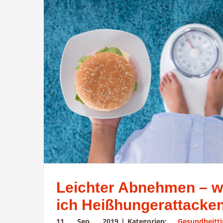
Leichter Abnehmen – w
ich Heißhungerattacke
11. Sep. 2019
|
Kategorien:
Gesundheitt