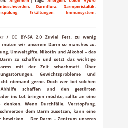
rien:
Allgemein
|
Tags:
Allergien
,
Colon Hydro
mbeschwerden
,
Darmflora
,
Darmperistaltik
,
mspülung
,
Erkältungen
,
Immunsystem
,
ckr / CC BY-SA 2.0 Zuviel Fett, zu wenig
ell muten wir unserem Darm so manches zu.
ng, Umweltgifte, Nikotin und Alkohol – das
Darm zu schaffen und setzt das wichtige
arms mit der Zeit schachmatt. Über
uungsstörungen, Gewichtsprobleme und
cht niemand gerne. Doch wer bei solchen
Abhilfe schaffen und den gestörten
der ins Lot bringen möchte, sollte an eine
 denken. Wenn Durchfälle, Verstopfung,
schmerzen dem Darm zusetzen, kann eine
r bewirken. Der Darm – Zentrum unseres