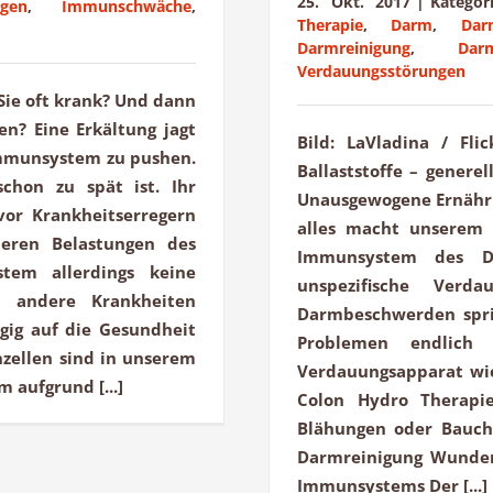
25. Okt. 2017
|
Katego
ngen
,
Immunschwäche
,
Therapie
,
Darm
,
Dar
Darmreinigung
,
Dar
Verdauungsstörungen
d Sie oft krank? Und dann
en? Eine Erkältung jagt
Bild: LaVladina / Fli
 Immunsystem zu pushen.
Ballaststoffe – gener
chon zu spät ist. Ihr
Unausgewogene Ernähru
vor Krankheitserregern
alles macht unserem 
deren Belastungen des
Immunsystem des D
tem allerdings keine
unspezifische Verda
d andere Krankheiten
Darmbeschwerden spri
gig auf die Gesundheit
Problemen endlich 
zellen sind in unserem
Verdauungsapparat wie
aufgrund [...]
Colon Hydro Therapie
Blähungen oder Bauch
Darmreinigung Wunde
Immunsystems Der [...]