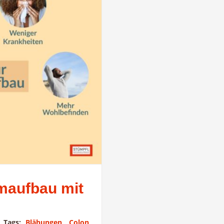
maufbau mit
|
Tags:
Blähungen
,
Colon