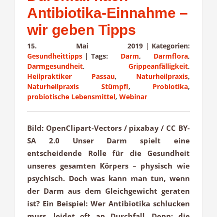
Antibiotika-Einnahme –
wir geben Tipps
15. Mai 2019
|
Kategorien:
Gesundheittipps
|
Tags:
Darm
,
Darmflora
,
Darmgesundheit
,
Grippeanfälligkeit
,
Heilpraktiker Passau
,
Naturheilpraxis
,
Naturheilpraxis Stümpfl
,
Probiotika
,
probiotische Lebensmittel
,
Webinar
Bild: OpenClipart-Vectors / pixabay / CC BY-
SA 2.0 Unser Darm spielt eine
entscheidende Rolle für die Gesundheit
unseres gesamten Körpers – physisch wie
psychisch. Doch was kann man tun, wenn
der Darm aus dem Gleichgewicht geraten
ist? Ein Beispiel: Wer Antibiotika schlucken
muss, leidet oft an Durchfall. Denn: die