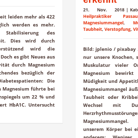
21. Nov. 2018
|
Ka
Heilpraktiker Passau
eit leiden mehr als 422
Magnesiummangel
,
M
glich werden es mehr.
Taubheit
,
Verstopfung
,
Vi
Stabilisierung des
eit. Dies wird durch
erstützend wird die
Bild: jplenio / pixaba
Doch es gibt Neues aus
nur unsere Knochen, 
ivität durch Magnesium
Muskulatur vieler O
chendes bezüglich der
Magnesium bewirkt 
abetespatienten: Die
Müdigkeit und Appetitl
 Magnesium führte bei
Magnesiummangel äußer
inspiegels um 22 % und
Taubheit oder Kribb
wert HbA1C. Untersucht
Wechsel mit Dur
Herzrhythmusstö
Magnesiummangel. M
unserem Körper bei ei
anderem: Weniger 