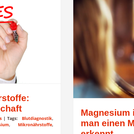
stoffe:
chaft
Magnesium i
s
|
Tags:
Blutdiagnostik
,
man einen 
sium
,
Mikronährstoffe
,
erkennt