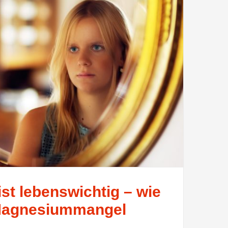
st lebenswichtig – wie
Magnesiummangel