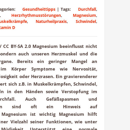
tegorien:
Gesundheittipps
|
Tags:
Durchfall
,
,
Herzrhythmusstörungen
,
Magnesium
,
uskelkrämpfe
,
Naturheilpraxis
,
Schwindel
,
tamin D
y / CC BY-SA 2.0 Magnesium beeinflusst nicht
sondern auch unseren Herzmuskel und die
rgane. Bereits ein geringer Mangel an
im Körper Symptome wie Nervosität,
osigkeit oder Herzrasen. Ein gravierenderer
t sich z.B. in Muskelkrämpfen, Schwindel,
eln in den Händen sowie Verstopfung im
chfall. Auch Gefäßspasmen und
rungen sind oft ein Hinweis auf
agnesium ist wichtig Magnesium hilft
ner Vielzahl seiner Funktionen, wie unter
Müdigkeit Unterstützt eine normale