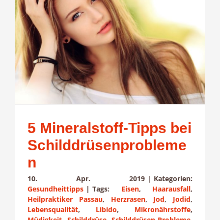
5 Mineralstoff-Tipps bei
Schilddrüsenprobleme
n
10. Apr. 2019
|
Kategorien:
Gesundheittipps
|
Tags:
Eisen
,
Haarausfall
,
Heilpraktiker Passau
,
Herzrasen
,
Jod
,
Jodid
,
Lebensqualität
,
Libido
,
Mikronährstoffe
,
Müdigkeit
,
Schilddrüse
,
Schilddrüsen-Probleme
,