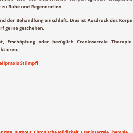
t zu
Ruhe
und
Regeneration
.
end der Behandlung einschläft. Dies ist Ausdruck des Körpe
rf gerne geschehen.
t, Erschöpfung oder bezüglich Craniosacrale Therapie
ktieren.
ilpraxis Stümpfl
Ängste
,
Burnout
,
Chronische Müdigkeit
,
Craniosacrale Therapie
,