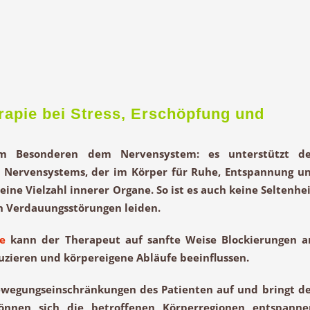
rapie bei Stress, Erschöpfung und
im Besonderen dem Nervensystem: es unterstützt d
n Nervensystems, der im Körper für
Ruhe
,
Entspannung
un
 eine Vielzahl
innerer Organe
. So ist es auch keine Seltenhei
an
Verdauungsstörungen
leiden.
ie
kann der Therapeut auf sanfte Weise Blockierungen 
ieren und körpereigene Abläufe beeinflussen.
wegungseinschränkungen
des Patienten auf und bringt d
nnen sich die betroffenen Körperregionen
entspanne