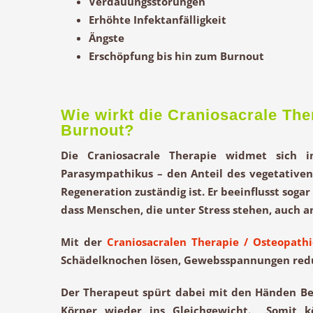
Verdauungsstörungen
Erhöhte Infektanfälligkeit
Ängste
Erschöpfung bis hin zum Burnout
Wie wirkt die Craniosacrale The
Burnout?
Die Craniosacrale Therapie widmet sich 
Parasympathikus
– den Anteil des vegetative
Regeneration
zuständig ist. Er beeinflusst sogar
dass Menschen, die unter Stress stehen, auch 
Mit der
Craniosacralen Therapie / Osteopath
Schädelknochen lösen, Gewebsspannungen reduz
Der Therapeut spürt dabei mit den Händen
Be
Körper wieder ins
Gleichgewicht
. Somit kö