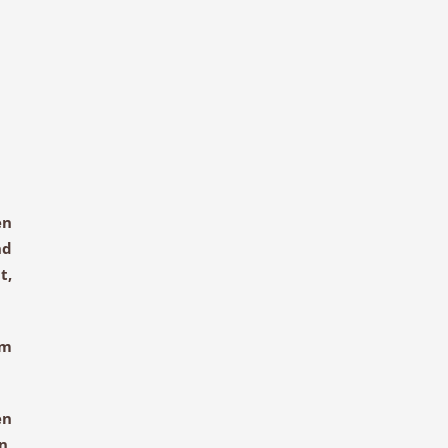
en
d
t,
am
en
n
,