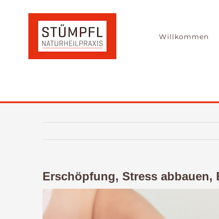
Zum
Inhalt
springen
Willkommen
Erschöpfung, Stress abbauen, 
Zeige
grösseres