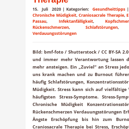
15. Juli 2020
|
Kategorien:
Gesundheittipps
Chronische Müdigkeit
,
Craniosacrale Therapie
,
E
Passau
,
Infektanfälligkeit
,
Kopfschmer
Rückenschmerzen
,
Schlafstörungen
Verdauungsstörungen
Bild: bmf-foto / Shutterstock / CC BY-SA 2.
und immer mehr Verantwortung lassen d
mehr ansteigen. Ein „Zuviel“ an Stress je
uns krank machen und zu Burnout führen.
häufig Schlafstörungen, Konzentrationsstö
Müdigkeit. Stress kann sich auf vielfältige
häufigsten Stress-Symptome. Stress-Symp
Chronische Müdigkeit Konzentrationsst
Rückenschmerzen Verdauungsstörungen Erhö
Ängste Erschöpfung bis hin zum Bu
Craniosacrale Therapie bei Stress, Erschö