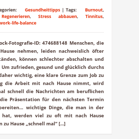
tegorien:
Gesundheittipps
|
Tags:
Burnout
,
,
Regenerieren
,
Stress abbauen
,
Tinnitus
,
work-life-balance
Stock-Fotografie-ID: 474688148 Menschen, die
 Hause nehmen, leiden nachweislich öfter
tänden, können schlechter abschalten und
 Um zufrieden, gesund und glücklich durchs
 daher wichtig, eine klare Grenze zum Job zu
ig die Arbeit mit nach Hause nimmt, wird
al schnell die Nachrichten am beruflichen
die Präsentation für den nächsten Termin
bereiten… wichtige Dinge, die man in der
t hat, werden viel zu oft mit nach Hause
zu Hause „schnell mal“ [...]