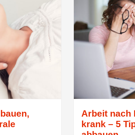
bbauen,
Arbeit nach
rale
krank – 5 T
abbauen