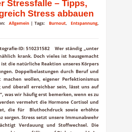
 Stressfalle – Tipps,
lgreich Stress abbauen
ien:
Allgemein
|
Tags:
Burnout
,
Entspannung
,
fotografie-ID: 510231582 Wer ständig „unter
mählich krank. Doch vieles ist hausgemacht
 ist die natürliche Reaktion unseres Körpers
ungen. Doppelbelastungen durch Beruf und
ht machen wollen, eigener Perfektionismus
und überall erreichbar sein, lässt uns auf
, was wir häufig erst bemerken, wenn es zu
s werden vermehrt die Hormone Cortisol und
tet, die für Bluthochdruck sowie erhöhte
z sorgen. Stress setzt unsere Immunabwehr
ächtigt Verdauung und Stoffwechsel. Die