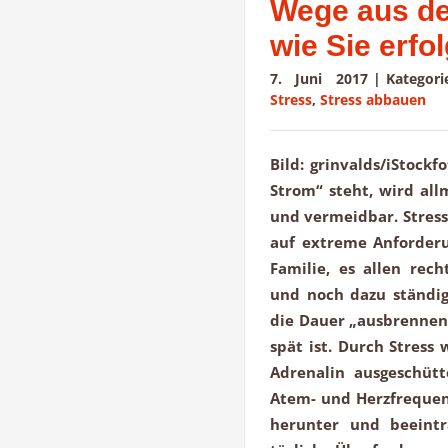
Wege aus der
wie Sie erfo
7. Juni 2017
|
Kategor
Stress
,
Stress abbauen
Bild: grinvalds/iStock
Strom“ steht, wird all
und vermeidbar. Stress
auf extreme Anforder
Familie, es allen rec
und noch dazu ständig 
die Dauer „ausbrennen“
spät ist. Durch Stres
Adrenalin ausgeschüt
Atem- und Herzfrequen
herunter und beeintr