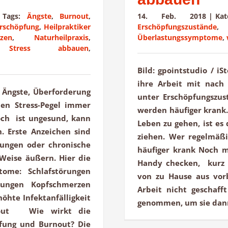
|
Tags:
Ängste
,
Burnout
,
14. Feb. 2018
|
Ka
rschöpfung
,
Heilpraktiker
Erschöpfungszustände
zen
,
Naturheilpraxis
,
Überlastungssymptome
,
,
Stress abbauen
,
Bild: gpointstudio / i
ihre Arbeit mit nach
0 Ängste, Überforderung
unter Erschöpfungszus
en Stress-Pegel immer
werden häufiger krank.
doch ist ungesund, kann
Leben zu gehen, ist es
 Erste Anzeichen sind
ziehen. Wer regelmäß
rungen oder chronische
häufiger krank Noch m
 Weise äußern. Hier die
Handy checken, kurz 
tome: Schlafstörungen
von zu Hause aus vor
örungen Kopfschmerzen
Arbeit nicht geschaff
hte Infektanfälligkeit
genommen, um sie dann 
rnout Wie wirkt die
pfung und Burnout? Die