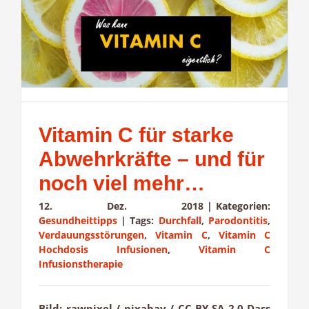
Vitamin C für starke
Abwehrkräfte – und für
noch viel mehr…
12. Dez. 2018
|
Kategorien:
Gesundheittipps
|
Tags:
Durchfall
,
Parodontitis
,
Verdauungsstörungen
,
Vitamin C
,
Vitamin C
Hochdosis Infusionen
,
Vitamin C
Infusionstherapie
Bild: rawpixel / pixabay / CC BY-SA 2.0 Dass