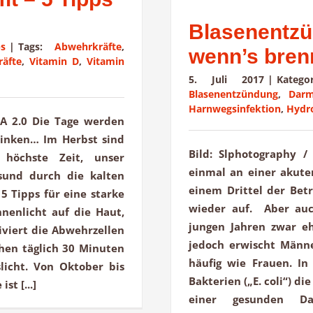
Blasenentzü
ps
|
Tags:
Abwehrkräfte
,
wenn’s bren
räfte
,
Vitamin D
,
Vitamin
5. Juli 2017
|
Kateg
Blasenentzündung
,
Darm
Harnwegsinfektion
,
Hydro
-SA 2.0 Die Tage werden
sinken… Im Herbst sind
Bild: Slphotography /
 höchste Zeit, unser
einmal an einer akuten
sund durch die kalten
einem Drittel der Bet
 Tipps für eine starke
wieder auf. Aber auc
nenlicht auf die Haut,
jungen Jahren zwar eh
iviert die Abwehrzellen
jedoch erwischt Männ
hen täglich 30 Minuten
häufig wie Frauen. In 
licht. Von Oktober bis
Bakterien („E. coli“) d
st [...]
einer gesunden D