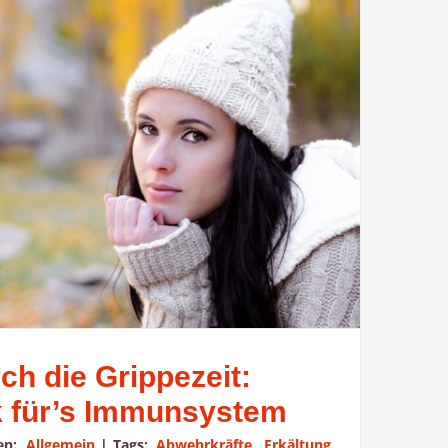
ch die Grippezeit:
k für’s Immunsystem
ien:
Allgemein
|
Tags:
Abwehrkräfte
,
Erkältung
,