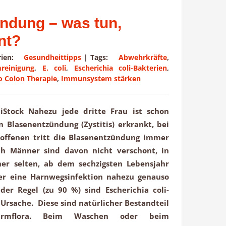
ndung – was tun,
nt?
orien:
Gesundheittipps
|
Tags:
Abwehrkräfte
,
reinigung
,
E. coli
,
Escherichia coli-Bakterien
,
 Colon Therapie
,
Immunsystem stärken
 iStock Nahezu jede dritte Frau ist schon
 Blasenentzündung (Zystitis) erkrankt, bei
roffenen tritt die Blasenentzündung immer
h Männer sind davon nicht verschont, in
er selten, ab dem sechzigsten Lebensjahr
er eine Harnwegsinfektion nahezu genauso
der Regel (zu 90 %) sind Escherichia coli-
ie Ursache. Diese sind natürlicher Bestandteil
armflora. Beim Waschen oder beim