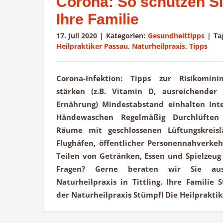
Corona: So schützen Si
Ihre Familie
17. Juli 2020
|
Kategorien:
Gesundheittipps
|
Ta
Heilpraktiker Passau
,
Naturheilpraxis
,
Tipps
Corona-Infektion: Tipps zur Risikomin
stärken (z.B. Vitamin D, ausreichender 
Ernährung) Mindestabstand einhalten Int
Händewaschen Regelmäßig Durchlüften 
Räume mit geschlossenen Lüftungskreisl
Flughäfen, öffentlicher Personennahverke
Teilen von Getränken, Essen und Spielze
Fragen? Gerne beraten wir Sie aus
Naturheilpraxis in Tittling. Ihre Famili
der Naturheilpraxis Stümpfl Die Heilprakti