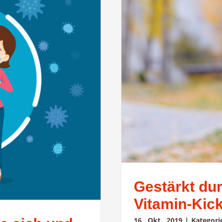
Gestärkt dur
Vitamin-Kic
16. Okt. 2019
|
Kategor