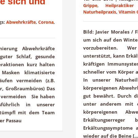
e sich und
Grippe
,
Heilpraktiker
Naturheilpraxis
,
Vitamin 
gs:
Abwehrkräfte
,
Corona
,
Bild: Javier Morales / F
um sich auf den Winte
vorzubereiten. Wer 
imierung Abwehrkräfte
unterstützt, kann Erkä
guter Schlaf, gesunde
kräftigen Immunsyst
eraktionen kurz halten
schneller vom Körper 
Masken klimatisierte
In unserer Naturhei
äufen vermeiden (z.B.
körpereigenen Abwehrk
hr, Großraumbüros) Das
gut bewährt. Durch di
ug vermeiden Sie haben
unter anderem mit 
führlich in unserer
körpereigenen Abwe
e Stümpfl mit dem Team
Erkältungserreger
ker Passau
Erkältungssymptome 
wieder auf die Beine [...