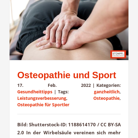
Osteopathie und Sport
17. Feb. 2022
|
Kategorien:
Gesundheittipps
|
Tags:
ganzheitlich
,
Leistungsverbesserung
,
Osteopathie
,
Osteopathie für Sportler
Bild: Shutterstock-ID: 1188614170 / CC BY-SA
2.0 In der Wirbelsäule vereinen sich mehr