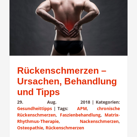
Rückenschmerzen –
Ursachen, Behandlung
und Tipps
29. Aug. 2018
|
Kategorien:
Gesundheittipps
|
Tags:
APM
,
chronische
Rückenschmerzen
,
Faszienbehandlung
,
Matrix-
Rhythmus-Therapie
,
Nackenschmerzen
,
Osteopathie
,
Rückenschmerzen