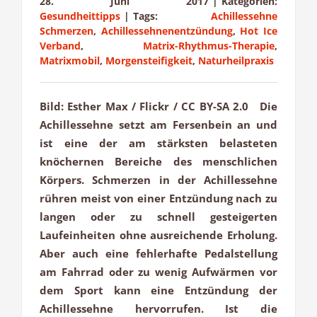
28. Juni 2017
|
Kategorien:
Gesundheittipps
|
Tags:
Achillessehne
Schmerzen
,
Achillessehnenentzündung
,
Hot Ice
Verband
,
Matrix-Rhythmus-Therapie
,
Matrixmobil
,
Morgensteifigkeit
,
Naturheilpraxis
Bild: Esther Max / Flickr / CC BY-SA 2.0 Die
Achillessehne setzt am Fersenbein an und
ist eine der am stärksten belasteten
knöchernen Bereiche des menschlichen
Körpers. Schmerzen in der Achillessehne
rühren meist von einer Entzündung nach zu
langen oder zu schnell gesteigerten
Laufeinheiten ohne ausreichende Erholung.
Aber auch eine fehlerhafte Pedalstellung
am Fahrrad oder zu wenig Aufwärmen vor
dem Sport kann eine Entzündung der
Achillessehne hervorrufen. Ist die