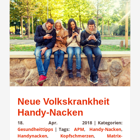
Neue Volkskrankheit
Handy-Nacken
18. Apr. 2018
|
Kategorien:
Gesundheittipps
|
Tags:
APM
,
Handy-Nacken
,
Handynacken
,
Kopfschmerzen
,
Matrix-