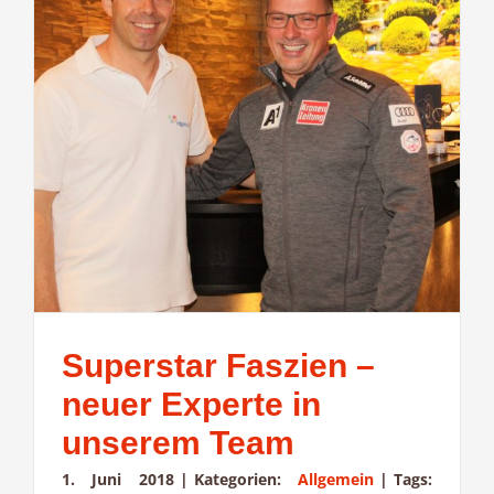
Superstar Faszien –
neuer Experte in
unserem Team
1. Juni 2018
|
Kategorien:
Allgemein
|
Tags: