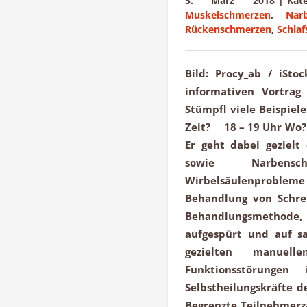
5. März 2018
|
Kat
Muskelschmerzen
,
Nar
Rückenschmerzen
,
Schla
Bild: Procy_ab / iSto
informativen Vortra
Stümpfl viele Beispiel
Zeit? 18 – 19 Uhr Wo
Er geht dabei gezielt
sowie Narbensc
Wirbelsäulenprobleme 
Behandlung von Schre
Behandlungsmethode
aufgespürt und auf s
gezielten manuel
Funktionsstörunge
Selbstheilungskräfte d
Begrenzte Teilnehmerza