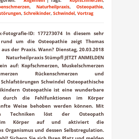
egorien:
Allgemein
|
Tags:
Kopfschmerzen
,
benschmerzen
,
Naturheilpraxis
,
Osteopathie
,
fstörungen
,
Schreikinder
,
Schwindel
,
Vortrag
ck-Fotografie-ID: 177273074 In diesem sehr
g rund um die Osteopathie zeigt Thomas
e aus der Praxis. Wann? Dienstag, 20.03.2018
? Naturheilpraxis Stümpfl JETZT ANMELDEN
 ein auf: Kopfschmerzen, Muskelschmerzen
hmerzen Rückenschmerzen und
Schlafstörungen Schwindel Osteopathische
ikindern Osteopathie ist eine wunderbare
, durch die Fehlfunktionen im Körper
anfte Weise behoben werden können. Mit
len Techniken löst der Osteopath
n im Körper auf und aktiviert die
es Organismus und dessen Selbstregulation.
hl! Sichern Sie sich Ihren Platz und melden