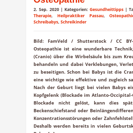
2. Sep. 2020
|
Kategorien:
Gesundheittipps
|
T
Therapie
,
Heilpraktiker Passau
,
Osteopathi
Schreibabys
,
Schreikinder
Bild: FamVeld / Shutterstock / CC BY-
Osteopathie ist eine wunderbare Technik
(Cranio) über die Wirbelsäule bis zum Kreu
behandeln und dabei Verklebungen, Verle
zu beseitigen. Schon bei Babys ist die Cra
eine wichtige wie effektive und zugleich 
Nach der Geburt liegt bei vielen Babys e
Kopfgelenk (Blockade im Atlanto-Occipital-
Blockade nicht gelöst, kann dies spä
Beckenschiefstand oder Beinlängendifferen
Konzentrationsstörungen oder Zahnfehlstel
Deshalb werden bereits in vielen Geburtsk