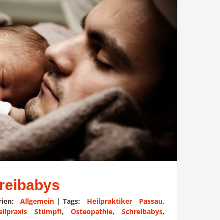
hreibabys
rien:
Allgemein
|
Tags:
Heilpraktiker Passau
,
eilpraxis Stümpfl
,
Osteopathie
,
Schreibabys
,