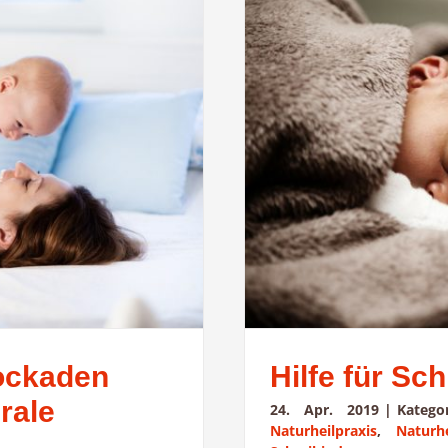
lockaden
Hilfe für Sc
rale
24. Apr. 2019
|
Katego
Naturheilpraxis
,
Naturh