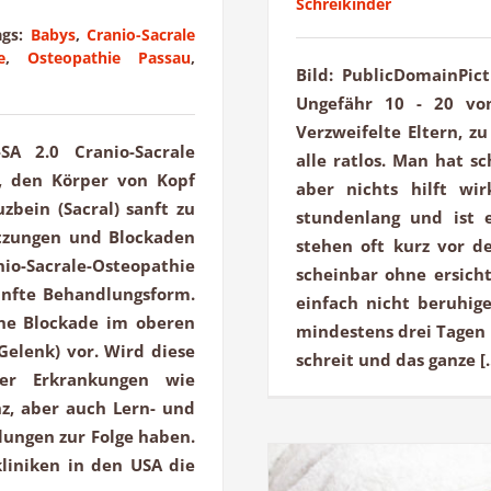
Schreikinder
ags:
Babys
,
Cranio-Sacrale
e
,
Osteopathie Passau
,
Bild: PublicDomainPic
Ungefähr 10 - 20 von
Verzweifelte Eltern, z
SA 2.0 Cranio-Sacrale
alle ratlos. Man hat s
, den Körper von Kopf
aber nichts hilft wi
zbein (Sacral) sanft zu
stundenlang und ist e
tzungen und Blockaden
stehen oft kurz vor 
nio-Sacrale-Osteopathie
scheinbar ohne ersich
sanfte Behandlungsform.
einfach nicht beruhig
ine Blockade im oberen
mindestens drei Tagen 
Gelenk) vor. Wird diese
schreit und das ganze [..
ter Erkrankungen wie
z, aber auch Lern- und
lungen zur Folge haben.
liniken in den USA die