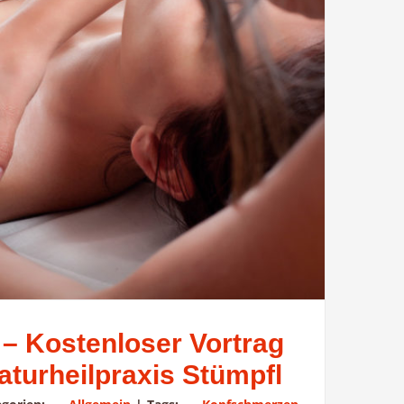
 – Kostenloser Vortrag
aturheilpraxis Stümpfl