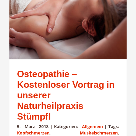
Osteopathie –
Kostenloser Vortrag in
unserer
Naturheilpraxis
Stümpfl
5. März 2018
|
Kategorien:
Allgemein
|
Tags:
Kopfschmerzen
,
Muskelschmerzen
,