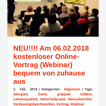
NEU!!!! Am 06.02.2018
kostenloser Online-
Vortrag (Webinar)
bequem von zuhause
aus
2. Feb. 2018
|
Kategorien:
Allgemein
|
Tags:
Allergien
,
Darm
,
grippale Infekte
,
Lebensqualität
,
Naturheilpraxis
,
Neurodermitis
,
Verdauungsbeschwerden
,
Vortrag
,
Webinar