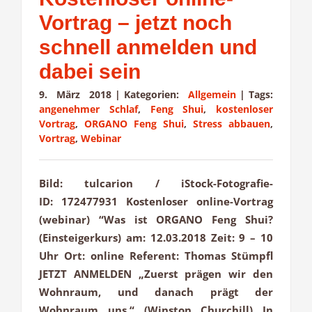
Vortrag – jetzt noch
schnell anmelden und
dabei sein
9. März 2018
|
Kategorien:
Allgemein
|
Tags:
angenehmer Schlaf
,
Feng Shui
,
kostenloser
Vortrag
,
ORGANO Feng Shui
,
Stress abbauen
,
Vortrag
,
Webinar
Bild: tulcarion / iStock-Fotografie-
ID: 172477931 Kostenloser online-Vortrag
(webinar) “Was ist ORGANO Feng Shui?
(Einsteigerkurs) am: 12.03.2018 Zeit: 9 – 10
Uhr Ort: online Referent: Thomas Stümpfl
JETZT ANMELDEN „Zuerst prägen wir den
Wohnraum, und danach prägt der
Wohnraum uns.“ (Winston Churchill) In